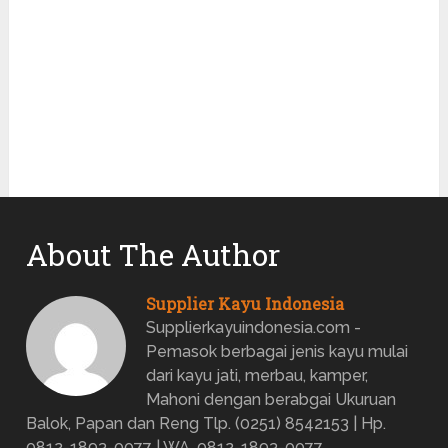
About The Author
Supplier Kayu Indonesia
Supplierkayuindonesia.com -
Pemasok berbagai jenis kayu mulai
dari kayu jati, merbau, kamper,
Mahoni dengan berabgai Ukuruan
Balok, Papan dan Reng Tlp. (0251) 8542153 | Hp.
0812-1893-0077 | WA. 0812-1893-0077